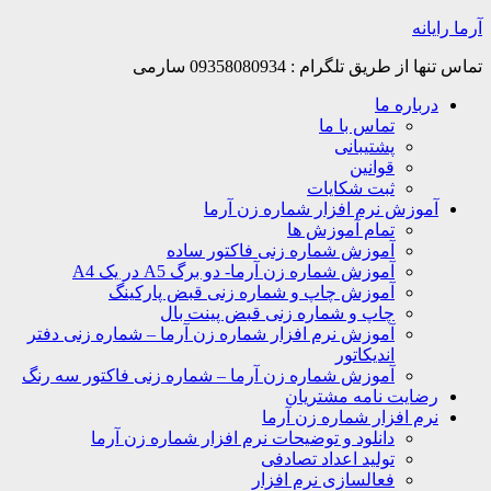
Skip
آرما رایانه
to
content
تماس تنها از طریق تلگرام : 09358080934 سارمی
درباره ما
تماس با ما
پشتیبانی
قوانین
ثبت شکایات
آموزش نرم افزار شماره زن آرما
تمام آموزش ها
آموزش شماره زنی فاکتور ساده
آموزش شماره زن آرما- دو برگ A5 در یک A4
آموزش چاپ و شماره زنی قبض پارکینگ
چاپ و شماره زنی قبض پینت بال
آموزش نرم افزار شماره زن آرما – شماره زنی دفتر
اندیکاتور
آموزش شماره زن آرما – شماره زنی فاکتور سه رنگ
رضایت نامه مشتریان
نرم افزار شماره زن آرما
دانلود و توضیحات نرم افزار شماره زن آرما
تولید اعداد تصادفی
فعالسازی نرم افزار