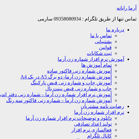
Skip
آرما رایانه
to
content
تماس تنها از طریق تلگرام : 09358080934 سارمی
درباره ما
تماس با ما
پشتیبانی
قوانین
ثبت شکایات
آموزش نرم افزار شماره زن آرما
تمام آموزش ها
آموزش شماره زنی فاکتور ساده
آموزش شماره زن آرما- دو برگ A5 در یک A4
آموزش چاپ و شماره زنی قبض پارکینگ
چاپ و شماره زنی قبض پینت بال
آموزش نرم افزار شماره زن آرما – شماره زنی دفتر اندیک
آموزش شماره زن آرما – شماره زنی فاکتور سه رنگ
رضایت نامه مشتریان
نرم افزار شماره زن آرما
دانلود و توضیحات نرم افزار شماره زن آرما
تولید اعداد تصادفی
فعالسازی نرم افزار
کانال تلگرام