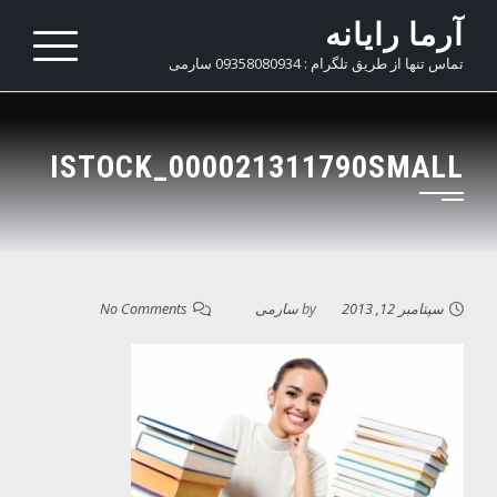
Ski
آرما رایانه
t
تماس تنها از طریق تلگرام : 09358080934 سارمی
conten
ISTOCK_000021311790SMALL
سپتامبر 12, 2013
by
سارمی
No Comments