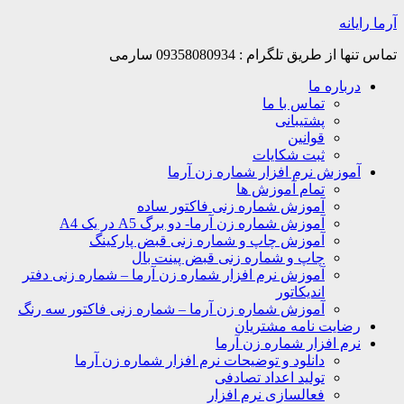
Skip
آرما رایانه
to
content
تماس تنها از طریق تلگرام : 09358080934 سارمی
درباره ما
تماس با ما
پشتیبانی
قوانین
ثبت شکایات
آموزش نرم افزار شماره زن آرما
تمام آموزش ها
آموزش شماره زنی فاکتور ساده
آموزش شماره زن آرما- دو برگ A5 در یک A4
آموزش چاپ و شماره زنی قبض پارکینگ
چاپ و شماره زنی قبض پینت بال
آموزش نرم افزار شماره زن آرما – شماره زنی دفتر
اندیکاتور
آموزش شماره زن آرما – شماره زنی فاکتور سه رنگ
رضایت نامه مشتریان
نرم افزار شماره زن آرما
دانلود و توضیحات نرم افزار شماره زن آرما
تولید اعداد تصادفی
فعالسازی نرم افزار