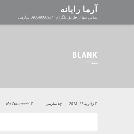
Ski
آرما رایانه
t
تماس تنها از طریق تلگرام : 09358080934 سارمی
conten
BLANK
ژانویه 11, 2018
by
سارمی
No Comments