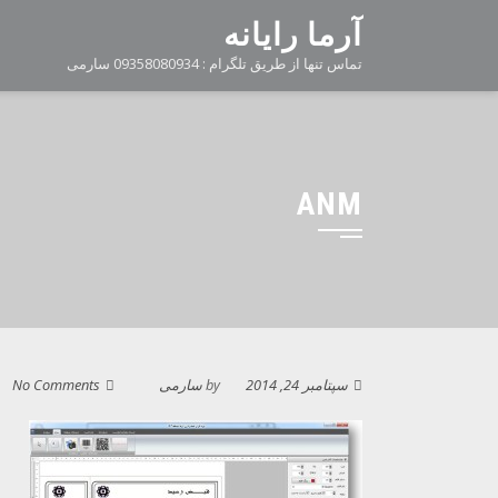
Ski
آرما رایانه
t
تماس تنها از طریق تلگرام : 09358080934 سارمی
conten
ANM
سپتامبر 24, 2014
by
سارمی
No Comments