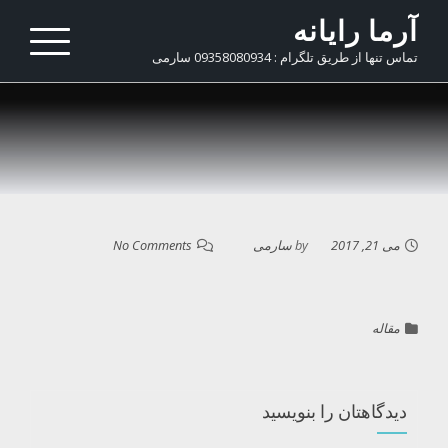
Ski
آرما رایانه
t
تماس تنها از طریق تلگرام : 09358080934 سارمی
conten
می 21, 2017
by
سارمی
No Comments
مقاله
دیدگاهتان را بنویسید