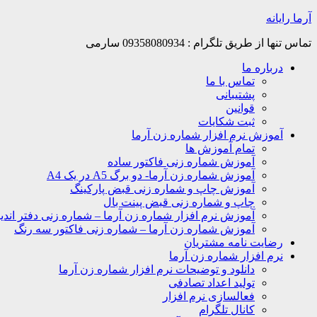
Skip
آرما رایانه
to
content
تماس تنها از طریق تلگرام : 09358080934 سارمی
درباره ما
تماس با ما
پشتیبانی
قوانین
ثبت شکایات
آموزش نرم افزار شماره زن آرما
تمام آموزش ها
آموزش شماره زنی فاکتور ساده
آموزش شماره زن آرما- دو برگ A5 در یک A4
آموزش چاپ و شماره زنی قبض پارکینگ
چاپ و شماره زنی قبض پینت بال
آموزش نرم افزار شماره زن آرما – شماره زنی دفتر اندیک
آموزش شماره زن آرما – شماره زنی فاکتور سه رنگ
رضایت نامه مشتریان
نرم افزار شماره زن آرما
دانلود و توضیحات نرم افزار شماره زن آرما
تولید اعداد تصادفی
فعالسازی نرم افزار
کانال تلگرام