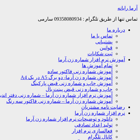
Skip
آرما رایانه
to
content
تماس تنها از طریق تلگرام : 09358080934 سارمی
درباره ما
تماس با ما
پشتیبانی
قوانین
ثبت شکایات
آموزش نرم افزار شماره زن آرما
تمام آموزش ها
آموزش شماره زنی فاکتور ساده
آموزش شماره زن آرما- دو برگ A5 در یک A4
آموزش چاپ و شماره زنی قبض پارکینگ
چاپ و شماره زنی قبض پینت بال
آموزش نرم افزار شماره زن آرما – شماره زنی دفتر اندیک
آموزش شماره زن آرما – شماره زنی فاکتور سه رنگ
رضایت نامه مشتریان
نرم افزار شماره زن آرما
دانلود و توضیحات نرم افزار شماره زن آرما
تولید اعداد تصادفی
فعالسازی نرم افزار
کانال تلگرام