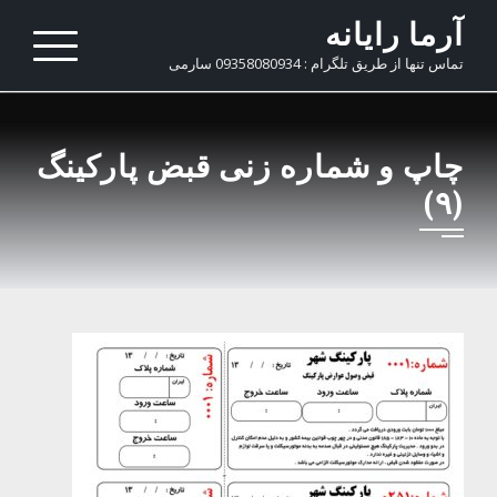
Ski
آرما رایانه
t
تماس تنها از طریق تلگرام : 09358080934 سارمی
conten
چاپ و شماره زنی قبض پارکینگ
(۹)