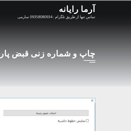
Ski
آرما رایانه
t
تماس تنها از طریق تلگرام : 09358080934 سارمی
conten
چاپ و شماره زنی قبض پارکین