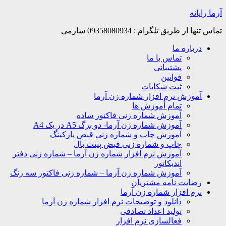
Skip
آرما رایانه
to
content
تماس تنها از طریق تلگرام : 09358080934 سارمی
درباره ما
تماس با ما
پشتیبانی
قوانین
ثبت شکایات
آموزش نرم افزار شماره زن آرما
تمام آموزش ها
آموزش شماره زنی فاکتور ساده
آموزش شماره زن آرما- دو برگ A5 در یک A4
آموزش چاپ و شماره زنی قبض پارکینگ
چاپ و شماره زنی قبض پینت بال
آموزش نرم افزار شماره زن آرما – شماره زنی دفتر
اندیکاتور
آموزش شماره زن آرما – شماره زنی فاکتور سه رنگ
رضایت نامه مشتریان
نرم افزار شماره زن آرما
دانلود و توضیحات نرم افزار شماره زن آرما
تولید اعداد تصادفی
فعالسازی نرم افزار