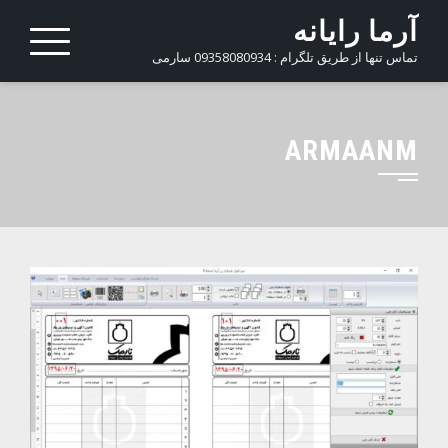
Ski
آرما رایانه
t
تماس تنها از طریق تلگرام : 09358080934 سارمی
conten
ARMAANM