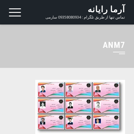
Ski
آرما رایانه
t
تماس تنها از طریق تلگرام : 09358080934 سارمی
conten
ANM7