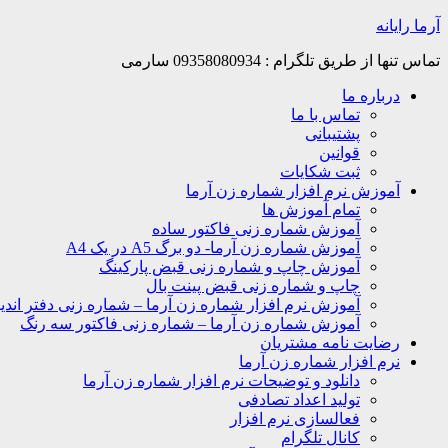
Skip
آرما رایانه
to
content
تماس تنها از طریق تلگرام : 09358080934 سارمی
درباره ما
تماس با ما
پشتیبانی
قوانین
ثبت شکایات
آموزش نرم افزار شماره زن آرما
تمام آموزش ها
آموزش شماره زنی فاکتور ساده
آموزش شماره زن آرما- دو برگ A5 در یک A4
آموزش چاپ و شماره زنی قبض پارکینگ
چاپ و شماره زنی قبض پینت بال
آموزش نرم افزار شماره زن آرما – شماره زنی دفتر اندیک
آموزش شماره زن آرما – شماره زنی فاکتور سه رنگ
رضایت نامه مشتریان
نرم افزار شماره زن آرما
دانلود و توضیحات نرم افزار شماره زن آرما
تولید اعداد تصادفی
فعالسازی نرم افزار
کانال تلگرام