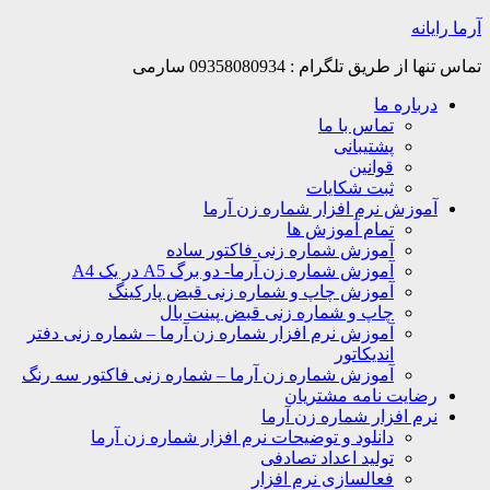
Skip
آرما رایانه
to
content
تماس تنها از طریق تلگرام : 09358080934 سارمی
درباره ما
تماس با ما
پشتیبانی
قوانین
ثبت شکایات
آموزش نرم افزار شماره زن آرما
تمام آموزش ها
آموزش شماره زنی فاکتور ساده
آموزش شماره زن آرما- دو برگ A5 در یک A4
آموزش چاپ و شماره زنی قبض پارکینگ
چاپ و شماره زنی قبض پینت بال
آموزش نرم افزار شماره زن آرما – شماره زنی دفتر
اندیکاتور
آموزش شماره زن آرما – شماره زنی فاکتور سه رنگ
رضایت نامه مشتریان
نرم افزار شماره زن آرما
دانلود و توضیحات نرم افزار شماره زن آرما
تولید اعداد تصادفی
فعالسازی نرم افزار