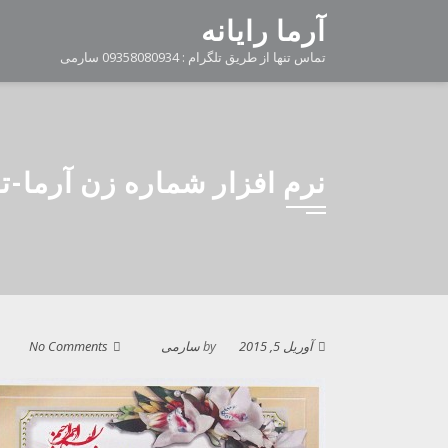
Ski
آرما رایانه
t
تماس تنها از طریق تلگرام : 09358080934 سارمی
conten
نرم افزار شماره زن آرما-
آوریل 5, 2015
by
سارمی
No Comments