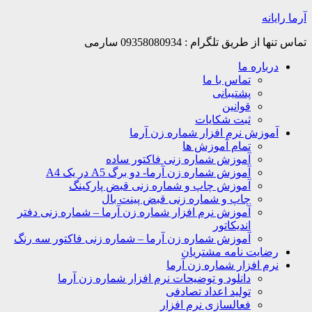
Skip
آرما رایانه
to
content
تماس تنها از طریق تلگرام : 09358080934 سارمی
درباره ما
تماس با ما
پشتیبانی
قوانین
ثبت شکایات
آموزش نرم افزار شماره زن آرما
تمام آموزش ها
آموزش شماره زنی فاکتور ساده
آموزش شماره زن آرما- دو برگ A5 در یک A4
آموزش چاپ و شماره زنی قبض پارکینگ
چاپ و شماره زنی قبض پینت بال
آموزش نرم افزار شماره زن آرما – شماره زنی دفتر
اندیکاتور
آموزش شماره زن آرما – شماره زنی فاکتور سه رنگ
رضایت نامه مشتریان
نرم افزار شماره زن آرما
دانلود و توضیحات نرم افزار شماره زن آرما
تولید اعداد تصادفی
فعالسازی نرم افزار