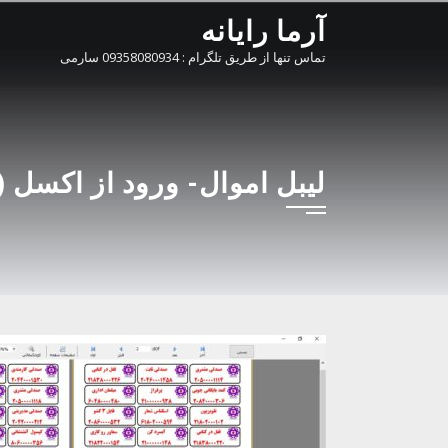
Ski
آرما رایانه
t
تماس تنها از طریق تلگرام : 09358080934 سارمی
conten
لیبل اموال- ورود از اکسل (۱۴)