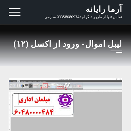
Ski
آرما رایانه
t
تماس تنها از طریق تلگرام : 09358080934 سارمی
conten
لیبل اموال- ورود از اکسل (۱۲)