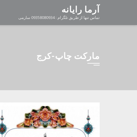
Ski
آرما رایانه
t
تماس تنها از طریق تلگرام : 09358080934 سارمی
conten
مارکت چاپ-کرج