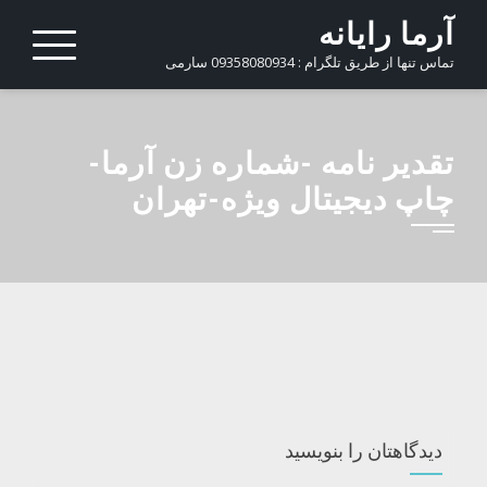
Ski
آرما رایانه
t
تماس تنها از طریق تلگرام : 09358080934 سارمی
conten
تقدیر نامه -شماره زن آرما-
چاپ دیجیتال ویژه-تهران
دیدگاهتان را بنویسید