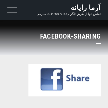
Ski
آرما رایانه
t
تماس تنها از طریق تلگرام : 09358080934 سارمی
conten
FACEBOOK-SHARING