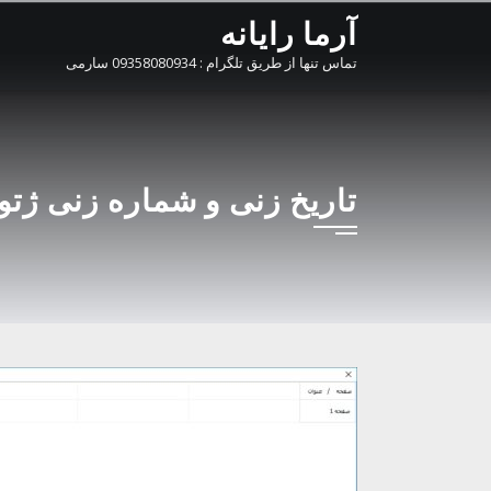
Ski
آرما رایانه
t
تماس تنها از طریق تلگرام : 09358080934 سارمی
conten
تاریخ زنی و شماره زنی ژتون