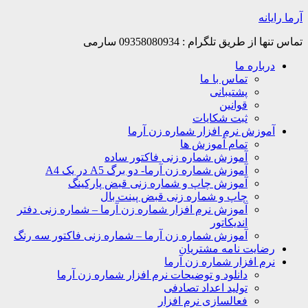
Skip
آرما رایانه
to
content
تماس تنها از طریق تلگرام : 09358080934 سارمی
درباره ما
تماس با ما
پشتیبانی
قوانین
ثبت شکایات
آموزش نرم افزار شماره زن آرما
تمام آموزش ها
آموزش شماره زنی فاکتور ساده
آموزش شماره زن آرما- دو برگ A5 در یک A4
آموزش چاپ و شماره زنی قبض پارکینگ
چاپ و شماره زنی قبض پینت بال
آموزش نرم افزار شماره زن آرما – شماره زنی دفتر
اندیکاتور
آموزش شماره زن آرما – شماره زنی فاکتور سه رنگ
رضایت نامه مشتریان
نرم افزار شماره زن آرما
دانلود و توضیحات نرم افزار شماره زن آرما
تولید اعداد تصادفی
فعالسازی نرم افزار