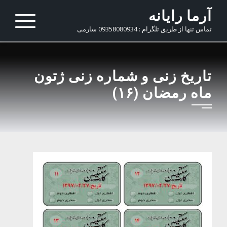
Ski
آرما رایانه
t
تماس تنها از طریق تلگرام : 09358080934 سارمی
conten
تاریخ زنی و شماره زنی ژتون
ماه رمضان (۱۶)