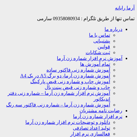
Skip
آرما رایانه
to
content
تماس تنها از طریق تلگرام : 09358080934 سارمی
درباره ما
تماس با ما
پشتیبانی
قوانین
ثبت شکایات
آموزش نرم افزار شماره زن آرما
تمام آموزش ها
آموزش شماره زنی فاکتور ساده
آموزش شماره زن آرما- دو برگ A5 در یک A4
آموزش چاپ و شماره زنی قبض پارکینگ
چاپ و شماره زنی قبض پینت بال
آموزش نرم افزار شماره زن آرما – شماره زنی دفتر
اندیکاتور
آموزش شماره زن آرما – شماره زنی فاکتور سه رنگ
رضایت نامه مشتریان
نرم افزار شماره زن آرما
دانلود و توضیحات نرم افزار شماره زن آرما
تولید اعداد تصادفی
فعالسازی نرم افزار