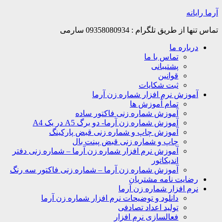
Skip
آرما رایانه
to
content
تماس تنها از طریق تلگرام : 09358080934 سارمی
درباره ما
تماس با ما
پشتیبانی
قوانین
ثبت شکایات
آموزش نرم افزار شماره زن آرما
تمام آموزش ها
آموزش شماره زنی فاکتور ساده
آموزش شماره زن آرما- دو برگ A5 در یک A4
آموزش چاپ و شماره زنی قبض پارکینگ
چاپ و شماره زنی قبض پینت بال
آموزش نرم افزار شماره زن آرما – شماره زنی دفتر
اندیکاتور
آموزش شماره زن آرما – شماره زنی فاکتور سه رنگ
رضایت نامه مشتریان
نرم افزار شماره زن آرما
دانلود و توضیحات نرم افزار شماره زن آرما
تولید اعداد تصادفی
فعالسازی نرم افزار