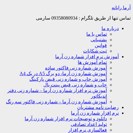
Skip
آرما رایانه
to
content
تماس تنها از طریق تلگرام : 09358080934 سارمی
درباره ما
تماس با ما
پشتیبانی
قوانین
ثبت شکایات
آموزش نرم افزار شماره زن آرما
تمام آموزش ها
آموزش شماره زنی فاکتور ساده
آموزش شماره زن آرما- دو برگ A5 در یک A4
آموزش چاپ و شماره زنی قبض پارکینگ
چاپ و شماره زنی قبض پینت بال
آموزش نرم افزار شماره زن آرما – شماره زنی دفتر
اندیکاتور
آموزش شماره زن آرما – شماره زنی فاکتور سه رنگ
رضایت نامه مشتریان
نرم افزار شماره زن آرما
دانلود و توضیحات نرم افزار شماره زن آرما
تولید اعداد تصادفی
فعالسازی نرم افزار