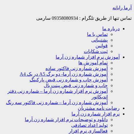
Skip
آرما رایانه
to
content
تماس تنها از طریق تلگرام : 09358080934 سارمی
درباره ما
تماس با ما
پشتیبانی
قوانین
ثبت شکایات
آموزش نرم افزار شماره زن آرما
تمام آموزش ها
آموزش شماره زنی فاکتور ساده
آموزش شماره زن آرما- دو برگ A5 در یک A4
آموزش چاپ و شماره زنی قبض پارکینگ
چاپ و شماره زنی قبض پینت بال
آموزش نرم افزار شماره زن آرما – شماره زنی دفتر
اندیکاتور
آموزش شماره زن آرما – شماره زنی فاکتور سه رنگ
رضایت نامه مشتریان
نرم افزار شماره زن آرما
دانلود و توضیحات نرم افزار شماره زن آرما
تولید اعداد تصادفی
فعالسازی نرم افزار