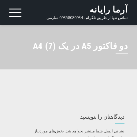
Ski
آرما رایانه
t
تماس تنها از طریق تلگرام : 09358080934 سارمی
conten
دو فاکتور A5 در یک A4 (7)
دیدگاهتان را بنویسید
نشانی ایمیل شما منتشر نخواهد شد.
بخش‌های موردنیاز