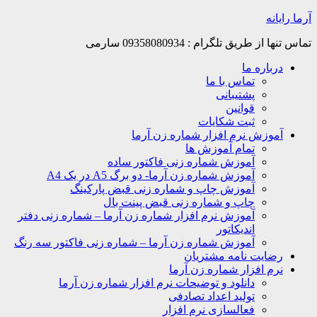
Skip
آرما رایانه
to
content
تماس تنها از طریق تلگرام : 09358080934 سارمی
درباره ما
تماس با ما
پشتیبانی
قوانین
ثبت شکایات
آموزش نرم افزار شماره زن آرما
تمام آموزش ها
آموزش شماره زنی فاکتور ساده
آموزش شماره زن آرما- دو برگ A5 در یک A4
آموزش چاپ و شماره زنی قبض پارکینگ
چاپ و شماره زنی قبض پینت بال
آموزش نرم افزار شماره زن آرما – شماره زنی دفتر
اندیکاتور
آموزش شماره زن آرما – شماره زنی فاکتور سه رنگ
رضایت نامه مشتریان
نرم افزار شماره زن آرما
دانلود و توضیحات نرم افزار شماره زن آرما
تولید اعداد تصادفی
فعالسازی نرم افزار