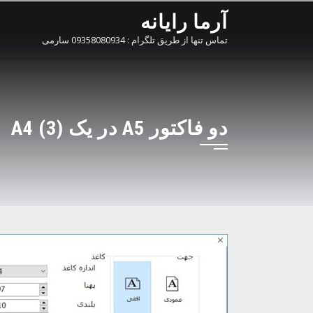
Ski
آرما رایانه
t
تماس تنها از طریق تلگرام : 09358080934 سارمی
conten
دو فاکتور A5 در یک A4 (3)