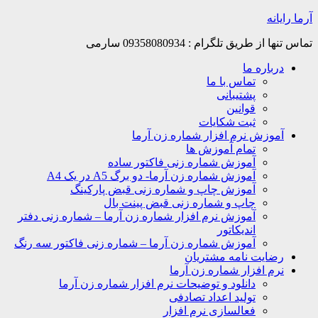
Skip
آرما رایانه
to
content
تماس تنها از طریق تلگرام : 09358080934 سارمی
درباره ما
تماس با ما
پشتیبانی
قوانین
ثبت شکایات
آموزش نرم افزار شماره زن آرما
تمام آموزش ها
آموزش شماره زنی فاکتور ساده
آموزش شماره زن آرما- دو برگ A5 در یک A4
آموزش چاپ و شماره زنی قبض پارکینگ
چاپ و شماره زنی قبض پینت بال
آموزش نرم افزار شماره زن آرما – شماره زنی دفتر
اندیکاتور
آموزش شماره زن آرما – شماره زنی فاکتور سه رنگ
رضایت نامه مشتریان
نرم افزار شماره زن آرما
دانلود و توضیحات نرم افزار شماره زن آرما
تولید اعداد تصادفی
فعالسازی نرم افزار