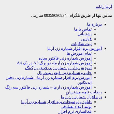
Skip
آرما رایانه
to
content
تماس تنها از طریق تلگرام : 09358080934 سارمی
درباره ما
تماس با ما
پشتیبانی
قوانین
ثبت شکایات
آموزش نرم افزار شماره زن آرما
تمام آموزش ها
آموزش شماره زنی فاکتور ساده
آموزش شماره زن آرما- دو برگ A5 در یک A4
آموزش چاپ و شماره زنی قبض پارکینگ
چاپ و شماره زنی قبض پینت بال
آموزش نرم افزار شماره زن آرما – شماره زنی دفتر
اندیکاتور
آموزش شماره زن آرما – شماره زنی فاکتور سه رنگ
رضایت نامه مشتریان
نرم افزار شماره زن آرما
دانلود و توضیحات نرم افزار شماره زن آرما
تولید اعداد تصادفی
فعالسازی نرم افزار