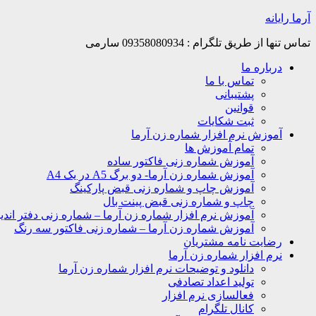
Skip
آرما رایانه
to
content
تماس تنها از طریق تلگرام : 09358080934 سارمی
درباره ما
تماس با ما
پشتیبانی
قوانین
ثبت شکایات
آموزش نرم افزار شماره زن آرما
تمام آموزش ها
آموزش شماره زنی فاکتور ساده
آموزش شماره زن آرما- دو برگ A5 در یک A4
آموزش چاپ و شماره زنی قبض پارکینگ
چاپ و شماره زنی قبض پینت بال
آموزش نرم افزار شماره زن آرما – شماره زنی دفتر اندیک
آموزش شماره زن آرما – شماره زنی فاکتور سه رنگ
رضایت نامه مشتریان
نرم افزار شماره زن آرما
دانلود و توضیحات نرم افزار شماره زن آرما
تولید اعداد تصادفی
فعالسازی نرم افزار
کانال تلگرام