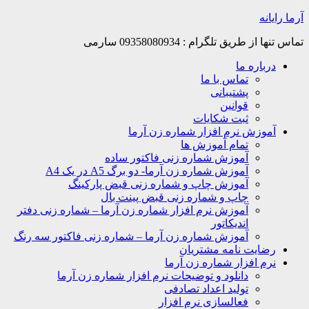
Skip
آرما رایانه
to
content
تماس تنها از طریق تلگرام : 09358080934 سارمی
درباره ما
تماس با ما
پشتیبانی
قوانین
ثبت شکایات
آموزش نرم افزار شماره زن آرما
تمام آموزش ها
آموزش شماره زنی فاکتور ساده
آموزش شماره زن آرما- دو برگ A5 در یک A4
آموزش چاپ و شماره زنی قبض پارکینگ
چاپ و شماره زنی قبض پینت بال
آموزش نرم افزار شماره زن آرما – شماره زنی دفتر
اندیکاتور
آموزش شماره زن آرما – شماره زنی فاکتور سه رنگ
رضایت نامه مشتریان
نرم افزار شماره زن آرما
دانلود و توضیحات نرم افزار شماره زن آرما
تولید اعداد تصادفی
فعالسازی نرم افزار