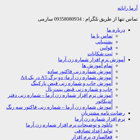
Skip
آرما رایانه
to
content
تماس تنها از طریق تلگرام : 09358080934 سارمی
درباره ما
تماس با ما
پشتیبانی
قوانین
ثبت شکایات
آموزش نرم افزار شماره زن آرما
تمام آموزش ها
آموزش شماره زنی فاکتور ساده
آموزش شماره زن آرما- دو برگ A5 در یک A4
آموزش چاپ و شماره زنی قبض پارکینگ
چاپ و شماره زنی قبض پینت بال
آموزش نرم افزار شماره زن آرما – شماره زنی دفتر
اندیکاتور
آموزش شماره زن آرما – شماره زنی فاکتور سه رنگ
رضایت نامه مشتریان
نرم افزار شماره زن آرما
دانلود و توضیحات نرم افزار شماره زن آرما
تولید اعداد تصادفی
فعالسازی نرم افزار