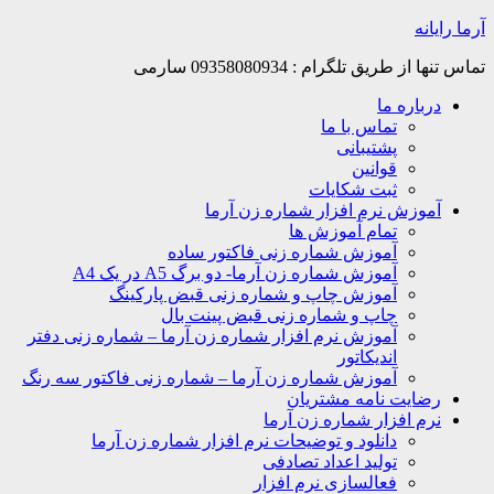
Skip
آرما رایانه
to
content
تماس تنها از طریق تلگرام : 09358080934 سارمی
درباره ما
تماس با ما
پشتیبانی
قوانین
ثبت شکایات
آموزش نرم افزار شماره زن آرما
تمام آموزش ها
آموزش شماره زنی فاکتور ساده
آموزش شماره زن آرما- دو برگ A5 در یک A4
آموزش چاپ و شماره زنی قبض پارکینگ
چاپ و شماره زنی قبض پینت بال
آموزش نرم افزار شماره زن آرما – شماره زنی دفتر
اندیکاتور
آموزش شماره زن آرما – شماره زنی فاکتور سه رنگ
رضایت نامه مشتریان
نرم افزار شماره زن آرما
دانلود و توضیحات نرم افزار شماره زن آرما
تولید اعداد تصادفی
فعالسازی نرم افزار