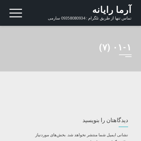
Ski
آرما رایانه
t
تماس تنها از طریق تلگرام : 09358080934 سارمی
conten
۰۱-۱ (۷)
دیدگاهتان را بنویسید
نشانی ایمیل شما منتشر نخواهد شد.
بخش‌های موردنیاز