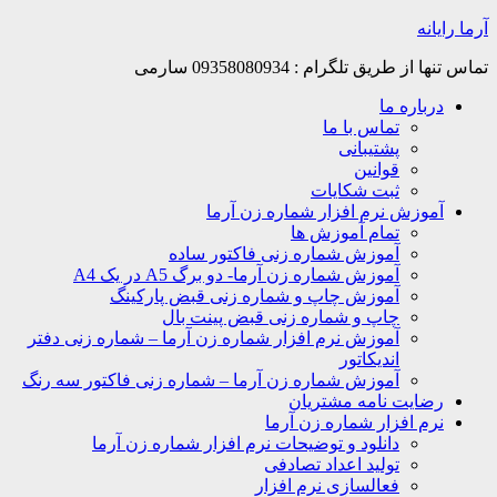
Skip
آرما رایانه
to
content
تماس تنها از طریق تلگرام : 09358080934 سارمی
درباره ما
تماس با ما
پشتیبانی
قوانین
ثبت شکایات
آموزش نرم افزار شماره زن آرما
تمام آموزش ها
آموزش شماره زنی فاکتور ساده
آموزش شماره زن آرما- دو برگ A5 در یک A4
آموزش چاپ و شماره زنی قبض پارکینگ
چاپ و شماره زنی قبض پینت بال
آموزش نرم افزار شماره زن آرما – شماره زنی دفتر
اندیکاتور
آموزش شماره زن آرما – شماره زنی فاکتور سه رنگ
رضایت نامه مشتریان
نرم افزار شماره زن آرما
دانلود و توضیحات نرم افزار شماره زن آرما
تولید اعداد تصادفی
فعالسازی نرم افزار