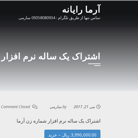
Ski
آرما رایانه
t
تماس تنها از طریق تلگرام : 09358080934 سارمی
conten
اشتراک یک ساله نرم افزار 
می 21, 2017
by
سارمی
Comment Closed
اشتراک یک ساله نرم افزار شماره زن آرما
3,990,000.00 ریال – خرید