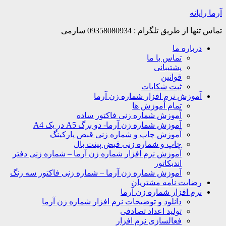
Skip
آرما رایانه
to
content
تماس تنها از طریق تلگرام : 09358080934 سارمی
درباره ما
تماس با ما
پشتیبانی
قوانین
ثبت شکایات
آموزش نرم افزار شماره زن آرما
تمام آموزش ها
آموزش شماره زنی فاکتور ساده
آموزش شماره زن آرما- دو برگ A5 در یک A4
آموزش چاپ و شماره زنی قبض پارکینگ
چاپ و شماره زنی قبض پینت بال
آموزش نرم افزار شماره زن آرما – شماره زنی دفتر
اندیکاتور
آموزش شماره زن آرما – شماره زنی فاکتور سه رنگ
رضایت نامه مشتریان
نرم افزار شماره زن آرما
دانلود و توضیحات نرم افزار شماره زن آرما
تولید اعداد تصادفی
فعالسازی نرم افزار