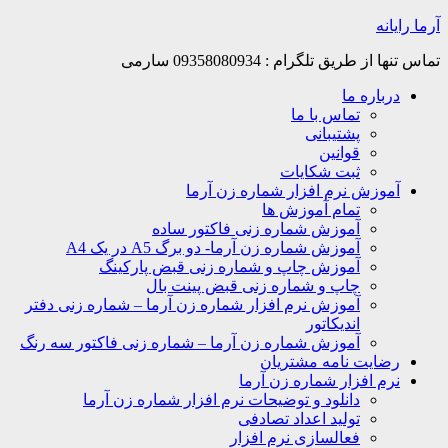
Skip
آرما رایانه
to
content
تماس تنها از طریق تلگرام : 09358080934 سارمی
درباره ما
تماس با ما
پشتیبانی
قوانین
ثبت شکایات
آموزش نرم افزار شماره زن آرما
تمام آموزش ها
آموزش شماره زنی فاکتور ساده
آموزش شماره زن آرما- دو برگ A5 در یک A4
آموزش چاپ و شماره زنی قبض پارکینگ
چاپ و شماره زنی قبض پینت بال
آموزش نرم افزار شماره زن آرما – شماره زنی دفتر
اندیکاتور
آموزش شماره زن آرما – شماره زنی فاکتور سه رنگ
رضایت نامه مشتریان
نرم افزار شماره زن آرما
دانلود و توضیحات نرم افزار شماره زن آرما
تولید اعداد تصادفی
فعالسازی نرم افزار