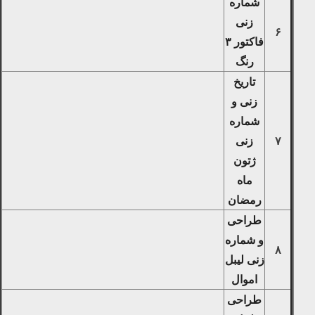
شماره
زنی
۶
فاکتور ۳
رنگ
تاریخ
زنی و
شماره
۷
زنی
ژتون
ماه
رمضان
طراحی
و شماره
۸
زنی لیبل
اموال
طراحی