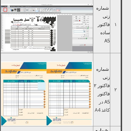
شماره
زنی
۱
فاکتور
ساده
A5
شماره
زنی
فاکتور ۲
۲
فاکتور
A5
در
کاغذ A4
شماره