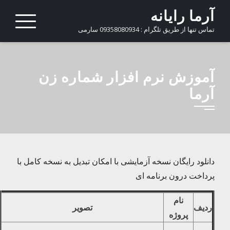
Ski
آرما رایانه
t
تماس تنها از طریق تلگرام : 09358080934 سارمی
conten
آموزش نرم افزار شماره زن
آرما
دانلود رایگان نسخه آزمایشی با امکان تبدیل به نسخه کامل با
پرداخت درون برنامه ای
نام
ردیف
تصویر
پروژه